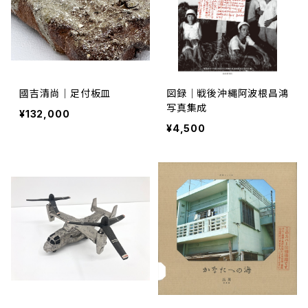
國吉清尚｜足付板皿
図録｜戦後沖縄阿波根昌鴻
写真集成
¥132,000
¥4,500