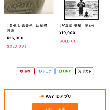
〔陶器〕比嘉豊光／灰釉線
〔写真誌〕美風 第8号
彫壺
¥10,000
¥26,000
SOLD OUT
SOLD OUT
保存
シェア
LINE
ポスト
PAY IDアプリ
フォローする