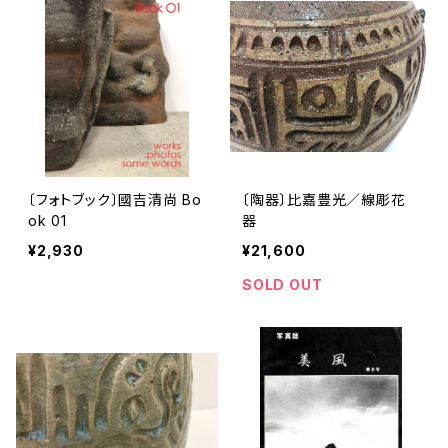
〔フォトブック〕國吉清尚 Bo
〔陶器〕比嘉豊光／線彫花
ok 01
器
¥2,930
¥21,600
SOLD OUT