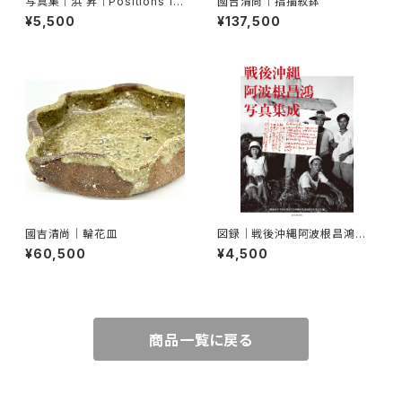
写真集｜浜 昇｜Positions 19
國吉清尚｜指描紋鉢
69-1988
¥5,500
¥137,500
國吉清尚｜輪花皿
図録｜戦後沖縄阿波根昌鴻写
真集成
¥60,500
¥4,500
商品一覧に戻る