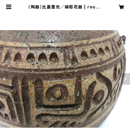
〔陶器〕比嘉豊光／線彫花器 | rough
eryet