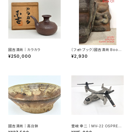
國吉清尚｜カラカラ
〔フォトブック〕國吉清尚 Book
01
¥250,000
¥2,930
國吉清尚｜高台鉢
壹岐 幸二｜MV-22 OSPREY 1
1 [what's going on ?]