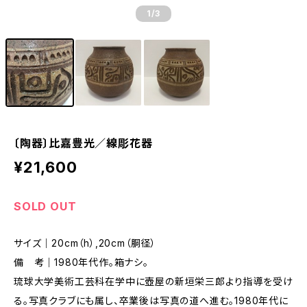
1
/3
〔陶器〕比嘉豊光／線彫花器
¥21,600
SOLD OUT
サイズ｜20cm（h）,20cm（胴径）
備 考｜1980年代作。箱ナシ。
琉球大学美術工芸科在学中に壺屋の新垣栄三郎より指導を受け
る。写真クラブにも属し、卒業後は写真の道へ進む。1980年代に