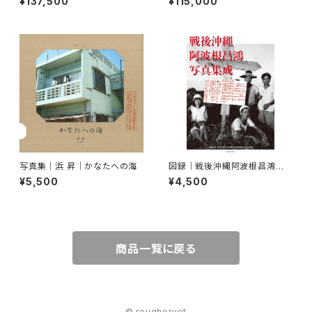
¥137,500
¥115,000
写真集｜浜 昇｜かなたへの海
図録｜戦後沖縄阿波根昌鴻写
真集成
¥5,500
¥4,500
商品一覧に戻る
© rougheryet