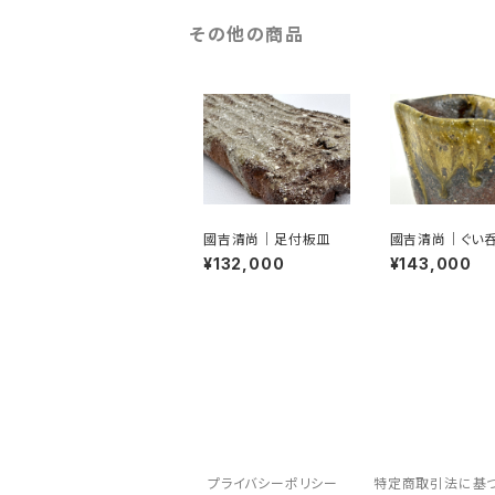
その他の商品
國吉清尚｜足付板皿
國吉清尚｜ぐい呑
付）
¥132,000
¥143,000
プライバシーポリシー
特定商取引法に基