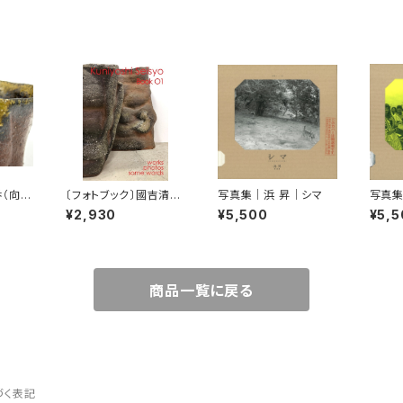
（向
〔フォトブック〕國吉清尚
写真集｜浜 昇｜シマ
写真集
Book 01
ons 
¥2,930
¥5,500
¥5,5
商品一覧に戻る
づく表記