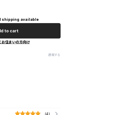
l shipping available
d to cart
にお住まいの方向け
通報する
(4)