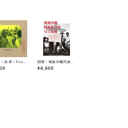
｜浜 昇｜Positi
図録｜戦後沖縄阿波根
1969-1988
昌鴻写真集成
00
¥4,500